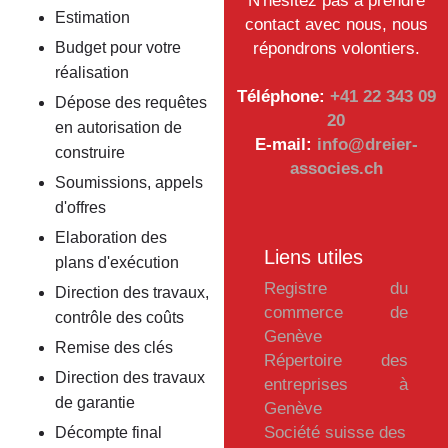
N'hésitez pas à prendre
Estimation
contact avec nous, nous
Budget pour votre
répondrons volontiers.
réalisation
Téléphone:
+41 22 343 09
Dépose des requêtes
20
en autorisation de
E-mail:
info@dreier-
construire
associes.ch
Soumissions, appels
d'offres
Elaboration des
Liens utiles
plans d'exécution
Registre du
Direction des travaux,
commerce de
contrôle des coûts
Genève
Remise des clés
Répertoire des
Direction des travaux
entreprises à
de garantie
Genève
Société suisse des
Décompte final