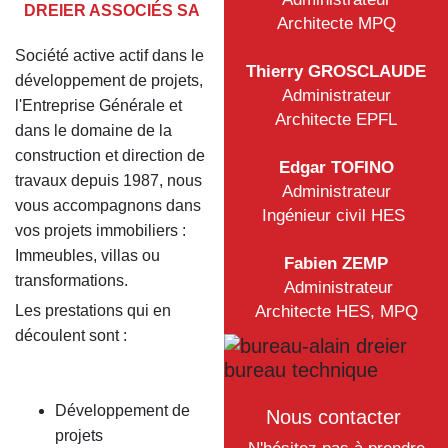
DREIER ASSOCIÉS SA
Architecte MPQ
Société active actif dans le
Thierry GROSCLAUDE
développement de projets,
Administrateur
l'Entreprise Générale et
Architecte EPFL
dans le domaine de la
construction et direction de
Edgar TOFINO
travaux depuis 1987, nous
Administrateur
vous accompagnons dans
Ingénieur civil HES
vos projets immobiliers :
Immeubles, villas ou
Fabien ZEMP
transformations.
Administrateur
Les prestations qui en
Architecte HES, MPQ
découlent sont :
Développement de
Nous contacter
projets